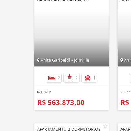
Anita Garibaldi - Joinville
Anit
2
2
1
Ref. 0732
Ref. 1
R$ 563.873,00
R$
APARTAMENTO 2 DORMITÓRIOS
APAR