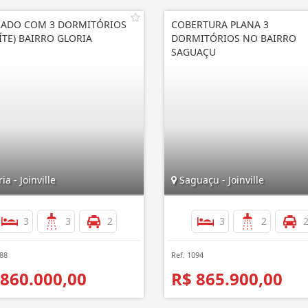
ADO COM 3 DORMITÓRIOS
COBERTURA PLANA 3
UÍTE) BAIRRO GLORIA
DORMITÓRIOS NO BAIRRO
SAGUAÇU
ia - Joinville
Saguaçu - Joinville
3
3
2
3
2
188
Ref. 1094
 860.000,00
R$ 865.900,00