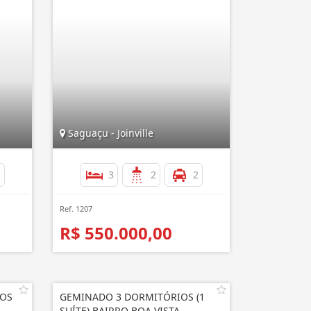
Saguaçu - Joinville
2
3
2
2
Ref. 1207
R$ 550.000,00
IOS
GEMINADO 3 DORMITÓRIOS (1
SUÍTE) BAIRRO BOA VISTA