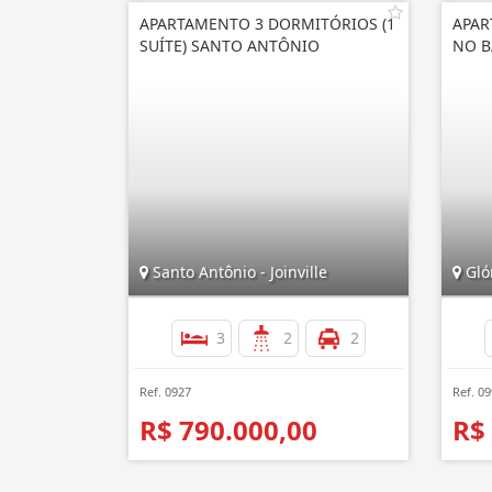
APARTAMENTO 3 DORMITÓRIOS (1
APAR
SUÍTE) SANTO ANTÔNIO
NO B
Santo Antônio - Joinville
Glór
3
2
2
Ref. 0927
Ref. 0
R$ 790.000,00
R$