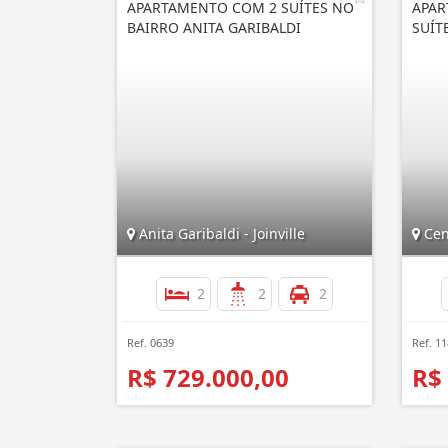
APARTAMENTO COM 2 SUÍTES NO
APAR
BAIRRO ANITA GARIBALDI
SUÍT
Anita Garibaldi - Joinville
Cent
2
2
2
Ref. 0639
Ref. 1
R$ 729.000,00
R$