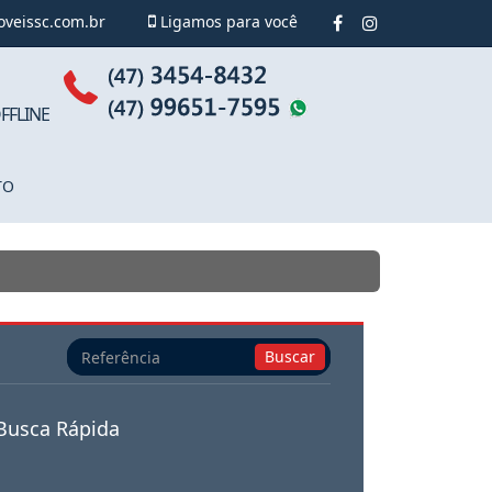
oveissc.com.br
Ligamos para você
FFLINE
TO
Busca
Buscar
por
Referência
Busca Rápida