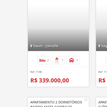
Itaum - Joinville
Sagu
2
1
1
Ref. 1138
Ref. 1
R$ 339.000,00
R$
APARTAMENTO 2 DORMITÓRIOS
APAR
BAIRRO ANITA GARIBALDI
SUÍT