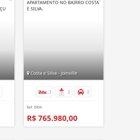
APARTAMENTO NO BAIRRO COSTA
AÇU
E SILVA.
Costa e Silva - Joinville
1
3
2
2
Ref. 0934
R$ 765.980,00