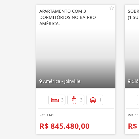
APARTAMENTO COM 3
SOBR
DORMITÓRIOS NO BAIRRO
(1 S
AMÉRICA.
América - Joinville
Glór
3
3
1
Ref. 1141
Ref. 1
R$ 845.480,00
R$