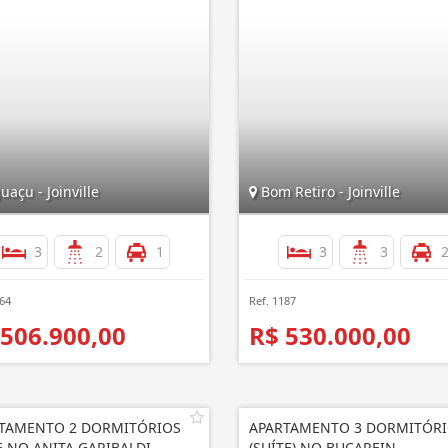
açu - Joinville
Bom Retiro - Joinville
3
2
1
3
3
164
Ref. 1187
 506.900,00
R$ 530.000,00
TAMENTO 2 DORMITÓRIOS
APARTAMENTO 3 DORMITÓR
E NO ANITA GARIBALDI
(SUÍTE) NO BUCAREIN