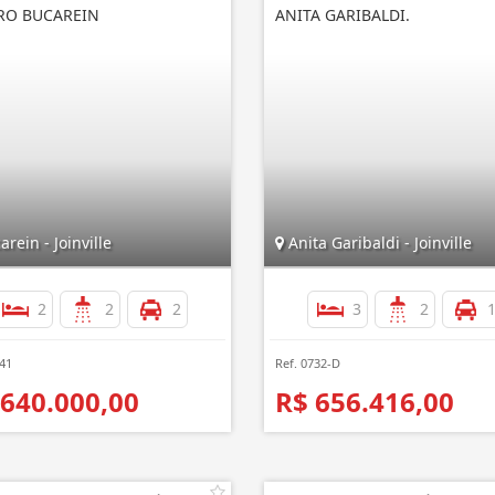
RO BUCAREIN
ANITA GARIBALDI.
rein - Joinville
Anita Garibaldi - Joinville
2
2
2
3
2
441
Ref. 0732-D
 640.000,00
R$ 656.416,00