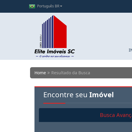
Português BR
I
Home
Resultado da Busca
Encontre seu
Imóvel
Busca Avanç