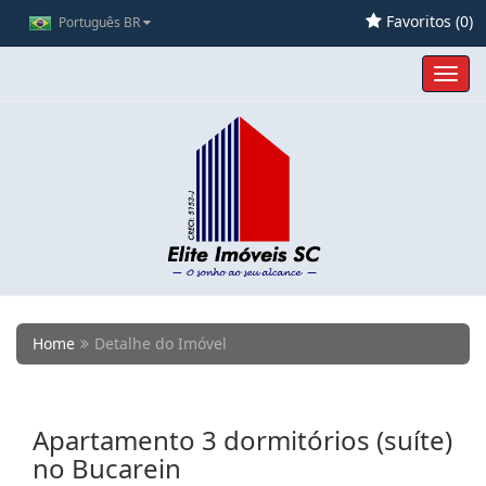
Favoritos (
0
)
Português BR
Toggl
navig
Home
Detalhe do Imóvel
Apartamento 3 dormitórios (suíte)
no Bucarein