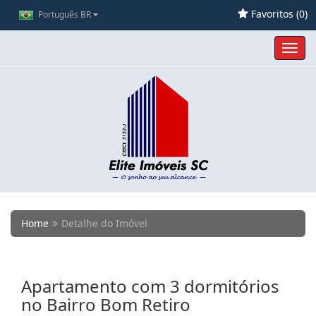
Favoritos (
0
)
Português BR
Toggl
navig
Home
Detalhe do Imóvel
Apartamento com 3 dormitórios
no Bairro Bom Retiro