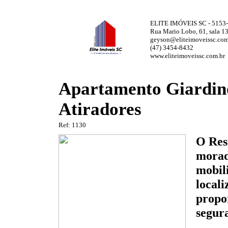
ELITE IMÓVEIS SC - 5153-
Rua Mario Lobo, 61, sala 13
geyson@eliteimoveissc.com
(47) 3454-8432
www.eliteimoveissc.com.br
Apartamento Giardino
Atiradores
Ref: 1130
O Resi
morad
mobili
local
propo
segura