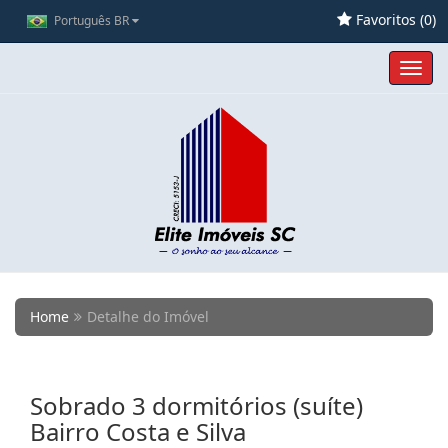
Favoritos (
0
)
Português BR
Toggl
navig
Home
Detalhe do Imóvel
Sobrado 3 dormitórios (suíte)
Bairro Costa e Silva