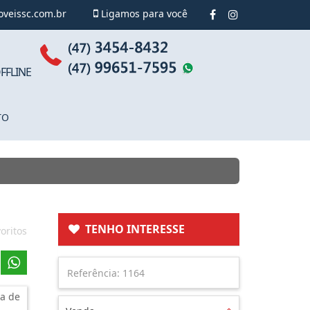
oveissc.com.br
Ligamos para você
FFLINE
TO
TENHO INTERESSE
oritos
a de