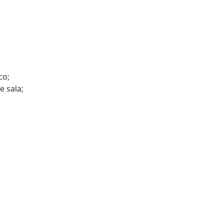
co;
e sala;