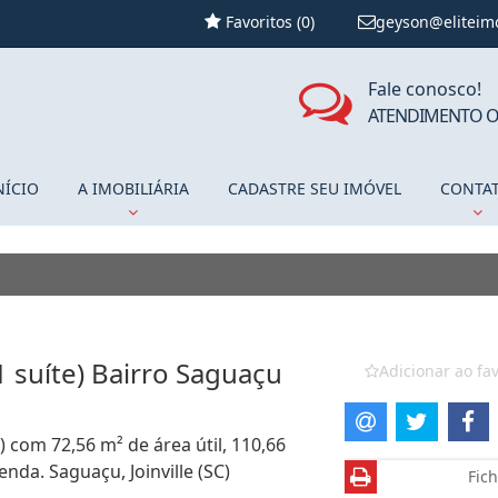
Favoritos (
0
)
geyson@eliteim
Fale conosco!
ATENDIMENTO O
NÍCIO
A IMOBILIÁRIA
CADASTRE SEU IMÓVEL
CONTA
 suíte) Bairro Saguaçu
Adicionar ao fav
) com 72,56 m² de área útil, 110,66
nda. Saguaçu, Joinville (SC)
Fich