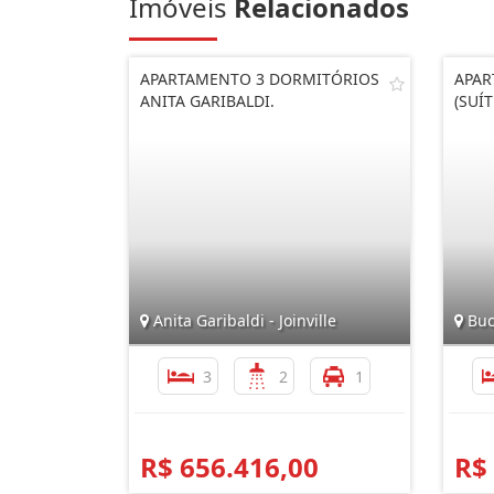
Imóveis
Relacionados
APARTAMENTO 3 DORMITÓRIOS
APAR
ANITA GARIBALDI.
(SUÍ
Anita Garibaldi - Joinville
Buca
3
2
1
R$ 656.416,00
R$