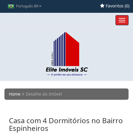
Favoritos (
0
)
Português BR
Toggl
navig
Home
Detalhe do Imóvel
Casa com 4 Dormitórios no Bairro
Espinheiros