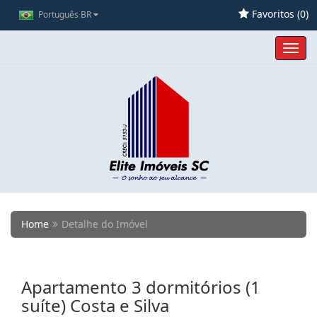
Favoritos (
0
)
Português BR
Toggl
navig
Home
Detalhe do Imóvel
Apartamento 3 dormitórios (1
suíte) Costa e Silva